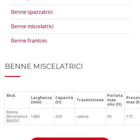
Benne spazzatrici
Benne miscelatrici
Benne frantoio
BENNE MISCELATRICI
Mod.
Portata
Larghezza
Capacità
Pressi
Trasmissione
max
(mm)
(lt)
max (b
olio (lt)
Benna
Miscelatrice
1480
250
catena
60
175
BM250